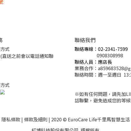
號
務
聯絡我們
務方式
聯絡專線：02-2341-7599
0908308998
(直送之前會以電話通知聯
聯絡人員：應店長
業務合作：a859683528
@g
聯絡時間：週一至
週日 13
務方式
※如有任何問題，請先加LI
話聯繫，避免造成您的等候
隱私條款
|
條款及細則
| 2020 © EuroCare Life千里馬智慧生活
紅博科技股份有限公司 版權所有