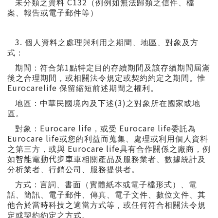
C132
未分類之資料
（例例如無法歸類之信件、檔
案、報告或電子郵件等）
3.
個人資料之處理與利用之期間、地區、對象及方
式：
1
期間：符合第
點特定目的存續期間及該存續期間屆滿
後之合理期間，或相關法令規定或契約約定之期間。惟
Eurocarelife
保留縮短前述期間之權利。
(3)
地區：中華民國境內及下述
之對象所在國家或地
區。
Eurocare life
Eurocare life
對象：
，或受
委託為
Eurocare life
或您的利益而蒐集、處理或利用個人資料
Eurocare life
之第三方，或與
具有合作關係之廠商，例
如
智能電動代步車
車相關產品及服務業者、數據統計及
分析業者、行銷公司、服務提供者。
方式：言詞、書面（實體紙本或電子檔形式）、電
話、簡訊、電子郵件、傳真
、電子文件、數位文件、其
他合於當時科技之適當方式等，或任何符合相關法令規
定或契約約定之方式。