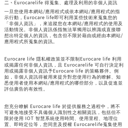
Eurocarelife
二
、
得蒐集、處理及利用的非個人資訊
/
/
一旦您使用本網站
應用程式或依本網站
應用程式的指
Eurocare life
示行動，
即可利用某些技術來蒐集您的
/
「非個人資訊」，來追蹤您在本網站
應用程式的使用及
活動情況。非個人資訊係指無法單獨用以辨識或直接聯
/
想出特定個人的資訊，包含但不限於藉由或經由本網站
應用程式所蒐集的資訊。
Eurocare life
Eurocare life
隱私權政策並不限制
利用
Eurocarelife
或揭露任何非個人資訊，且
可自行決定利
Eurocare life
用或揭露非個人資訊予
的策略夥伴。例
如，非個人資訊得被用來提升對您使用行為的瞭解、知
/
悉使用者使用本網站
應用程式的哪些部分，以及促進並
評估廣告的有效性。
Eurocare life
您充分瞭解
於提供服務之過程中，將不
可避免地接受不具備個人識別性之相關資訊，包括但不
IOT
限於使用
智慧系統使用時間、使用里程、地理位
Eurocarelife
置、即時定位等，您同意及授權
蒐集使用