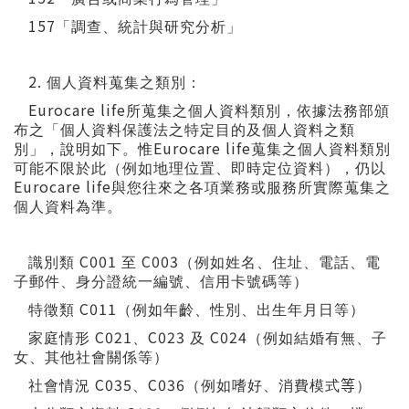
157
「調查、統計與研究分析」
2.
個人資料蒐集之類別：
Eurocare life
所蒐集之個人資料類別，依據法務部頒
布之「個人資料保護法之特定目的及個人資料之類
Eurocare life
別」，說明如下。惟
蒐集之個人資料類別
可能不限於此（例如地理位置、即時定位資料），仍以
Eurocare life
與您往來之各項業務或服務所實際蒐集之
個人資料為準。
C001
C003
識別類
至
（例如姓名、住址、電話、電
子郵件、身分證統一編號、信用卡號碼等）
C011
特徵類
（例如年齡、性別、出生年月日等）
C021
C023
C024
家庭情形
、
及
（例如結婚有無、子
女、其他社會關係等）
C035
C036
社會情況
、
（例如嗜好、消費模式
等
）