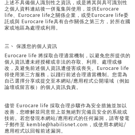
上述不具備個人識別性之資訊，或是將其與具可識別性
Eurocare
之個人資料連結後一併蒐集與使用，並供
life
Eurocare life
Eurocare life
、
之關係企業，或受
委
Eurocare life
託或與
具有合作關係之第三方，於所在國
家或地區為處理或利用。
三
、
保護您的個人資訊
Eurocare life
將採取合理適當機制，以避免您所提供的
個人資訊遭未經授權或非法的存取、利用、處理或修
Eurocare life
改，及避免前述個人資訊遭侵害或喪失。
得使用第三方服務，以踐行前述合理適當機制。您需為
/
自己選擇分享或提交至本網站
應用程式公開場域（例如
論壇或留言板）的個人資訊負責。
Eurocare life
儘管
採取合理步驟作為安全措施並加以
改善，您瞭解並同意世上並無絕對完備且安全的系統或
/
技術。若您發現本網站
應用程式的任何漏洞，請寄發電
kemble@habilisnet.com
/
子郵件至
，或使用本網站
應用程式以回報前述漏洞。